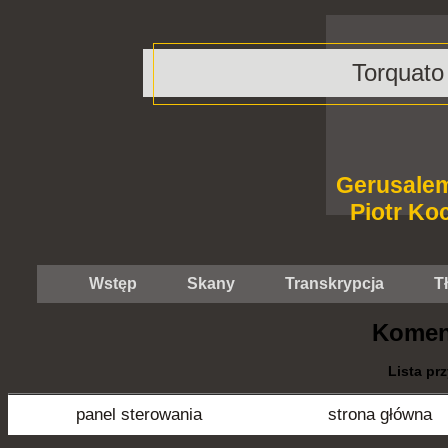
Torquato
Gerusalem
Piotr Ko
Wstęp
Skany
Transkrypcja
T
Koment
Lista pr
panel sterowania
strona główna